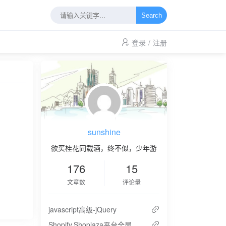
Search
登录
/
注册
sunshine
欲买桂花同载酒，终不似，少年游
176
15
文章数
评论量
javascript高级-jQuery
Shopify,Shoplaza平台全局参数一览